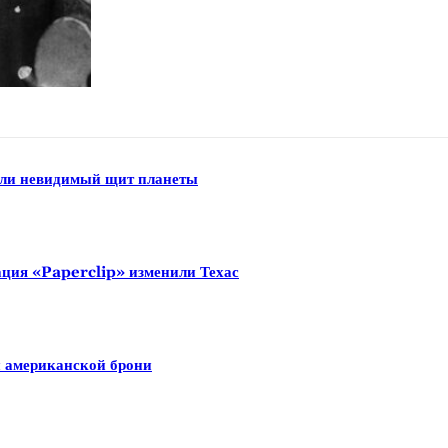
али невидимый щит планеты
ация «Paperclip» изменили Техас
й американской брони