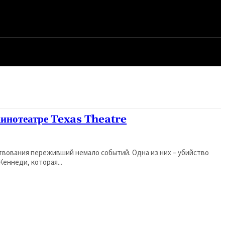
СТАТЬИ
кинотеатре Texas Theatre
ствования переживший немало событий. Одна из них – убийство
ннеди, которая...