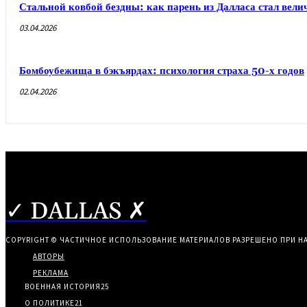
Стальной ковбой бездны: как парень из Далласа стал ве
03.04.2026
Бомбоубежища в бэкъярдах: психология страха 50-х годов
02.04.2026
✓ DALLAS ✗
COPYRIGHT © ЧАСТИЧНОЕ ИСПОЛЬЗОВАНИЕ МАТЕРИАЛОВ РАЗРЕШЕНО ПРИ Н
АВТОРЫ
РЕКЛАМА
ВОЕННАЯ ИСТОРИЯ
25
О ПОЛИТИКЕ
21