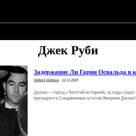
АЯ
О ПОЛИТИКЕ
О МЭРЕ
ВОЕННАЯ ИСТОРИЯ
Джек Руби
Задержание Ли Гарви Освальда в 
Viktorij Voitova
-
12.11.2025
Даллас — город с богатой историей, за годы суще
президента Соединенных штатов Америки Джона Ке