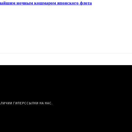
личайшим ночным кошмаром японского флота
АЛИЧИИ ГИПЕРССЫЛКИ НА НАС.