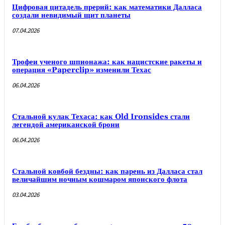
Цифровая цитадель прерий: как математики Далласа
создали невидимый щит планеты
07.04.2026
Трофеи ученого шпионажа: как нацистские ракеты и
операция «Paperclip» изменили Техас
06.04.2026
Стальной кулак Техаса: как Old Ironsides стали
легендой американской брони
06.04.2026
Стальной ковбой бездны: как парень из Далласа стал
величайшим ночным кошмаром японского флота
03.04.2026