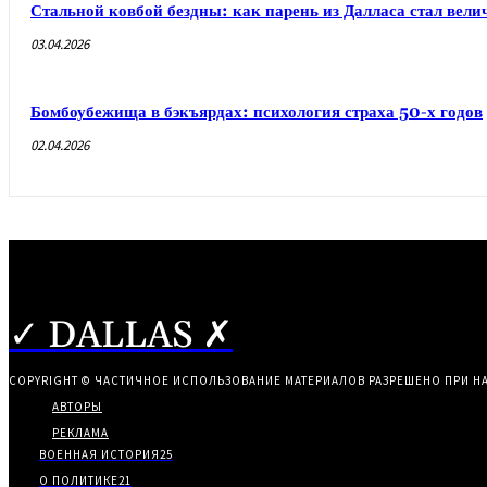
Стальной ковбой бездны: как парень из Далласа стал ве
03.04.2026
Бомбоубежища в бэкъярдах: психология страха 50-х годов
02.04.2026
✓ DALLAS ✗
COPYRIGHT © ЧАСТИЧНОЕ ИСПОЛЬЗОВАНИЕ МАТЕРИАЛОВ РАЗРЕШЕНО ПРИ Н
АВТОРЫ
РЕКЛАМА
ВОЕННАЯ ИСТОРИЯ
25
О ПОЛИТИКЕ
21