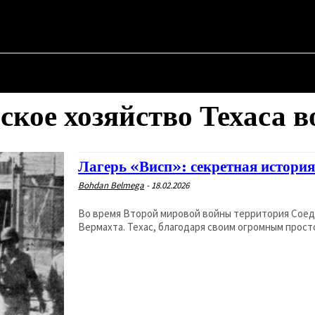
АЯ
О ПОЛИТИКЕ
О МЭРЕ
ВОЕННАЯ ИСТОРИЯ
ское хозяйство Техаса 
Лагерь «Висп»: секретная истори
Bohdan Belmega
-
18.02.2026
Во время Второй мировой войны территория Соед
Вермахта. Техас, благодаря своим огромным просто