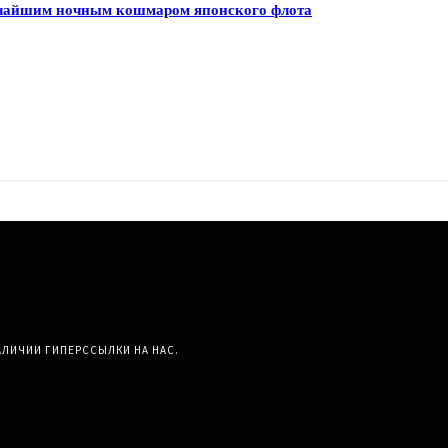
личайшим ночным кошмаром японского флота
АЛИЧИИ ГИПЕРССЫЛКИ НА НАС.