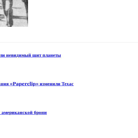
али невидимый щит планеты
ация «Paperclip» изменили Техас
й американской брони