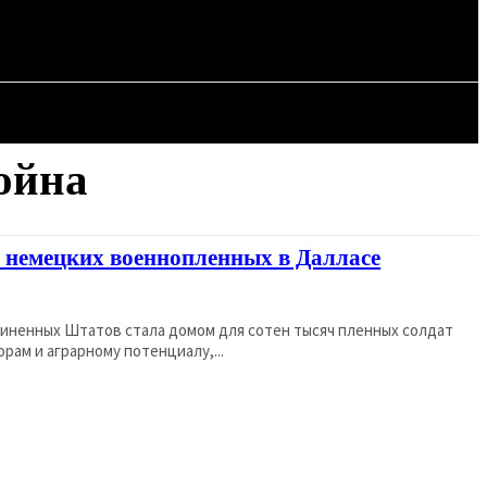
СТАТЬИ
война
я немецких военнопленных в Далласе
иненных Штатов стала домом для сотен тысяч пленных солдат
рам и аграрному потенциалу,...