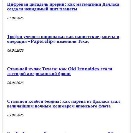
Цифровая цитадель прерий: как математики Далласа
создали невидимый щит планеты
07.04.2026
Трофеи ученого шпионажа: как нацистские ракеты и
операция «Paperclip» изменили Техас
06.04.2026
Стальной кулак Техаса: как Old Ironsides стали
легендой американской брони
06.04.2026
Стальной ковбой бездны: как парень из Далласа стал
величайшим ночным кошмаром японского флота
03.04.2026