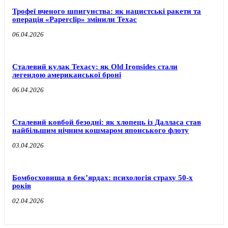
Трофеї вченого шпигунства: як нацистські ракети та
операція «Paperclip» змінили Техас
06.04.2026
Сталевий кулак Техасу: як Old Ironsides стали
легендою американської броні
06.04.2026
Сталевий ковбой безодні: як хлопець із Далласа став
найбільшим нічним кошмаром японського флоту
03.04.2026
Бомбосховища в бек’ярдах: психологія страху 50-х
років
02.04.2026