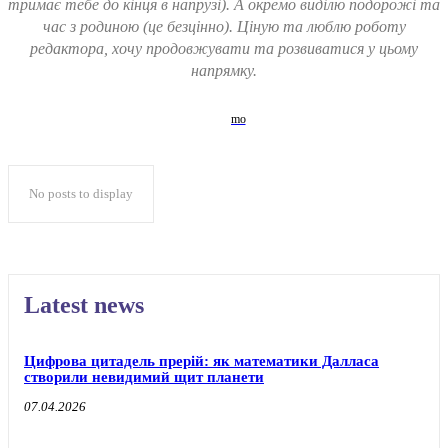
тримає тебе до кінця в напрузі). А окремо виділю подорожі та
час з родиною (це безцінно). Ціную та люблю роботу
редактора, хочу продовжувати та розвиватися у цьому
напрямку.
No posts to display
Latest news
Цифрова цитадель прерій: як математики Далласа
створили невидимий щит планети
07.04.2026