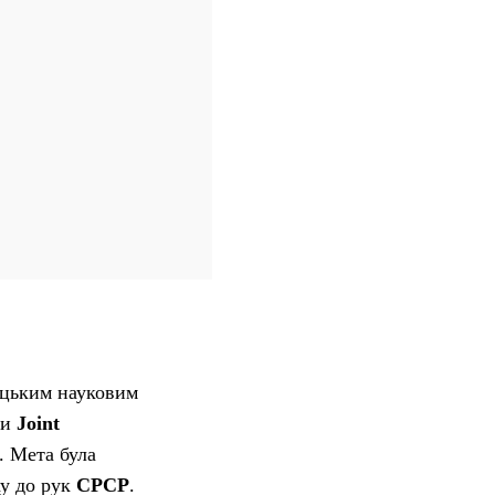
ецьким науковим
ки
Joint
. Мета була
ху до рук
СРСР
.