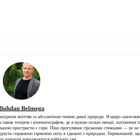
Bohdan Belmega
льтурним життям та абсолютною тишею дикої природи. Я щиро захоплю
а також театром і кінематографом, де я шукаю сильні емоції, натхнення т
шою пристрастю є гори. Піші прогулянки гірськими стежками — це не п
ідчути справжню гармонію світу в єднанні з природою. Переконаний, що
ичі природи народжуються найкращі ідеї.