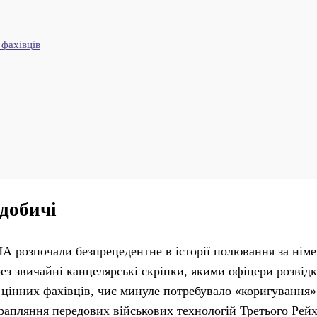
 фахівців
добичі
А розпочали безпрецедентне в історії полювання за нім
ез звичайні канцелярські скріпки, якими офіцери розвід
цінних фахівців, чиє минуле потребувало «коригування»
рапляння передових військових технологій Третього Рей