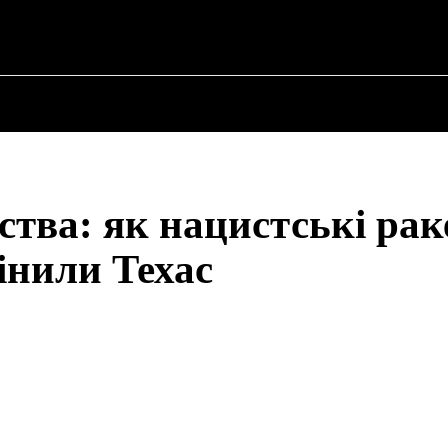
ПРО ПОЛІТИКУ
ПРО МЕРА
ВОЄННА ІСТО
тва: як нацистські рак
мінили Техас
Share