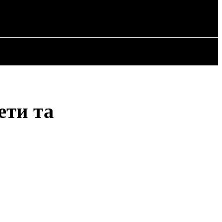
РІЯ
СТАТТІ
ети та