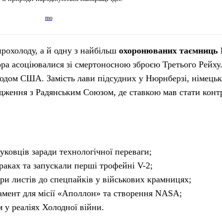
рохолоду, а й одну з найбільш
охоронюваних таємниць 
ора асоціювалися зі смертоносною зброєю Третього Рейху
ходом США. Замість лави підсудних у Нюрнберзі, німецьк
едження з Радянським Союзом, де ставкою мав стати конт
уковців заради технологічної переваги;
раках та запускали перші трофейні V-2;
ри листів до спецпайків у військових крамницях;
амент для місії «Аполлон» та створення NASA;
 у реаліях Холодної війни.