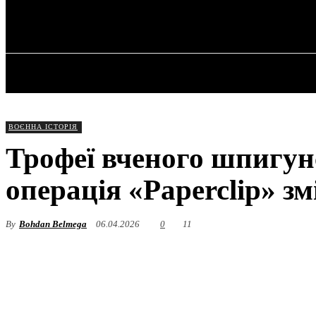
✓ DALLAS ✗
Четвер, 6 Серпня, 2026
ГОЛОВНА
ВОЄННА ІСТОРІЯ
Трофеї вченого шпигунс
операція «Paperclip» з
By
Bohdan Belmega
06.04.2026
0
11