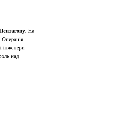
Пентагону
. На
. Операція
і інженери
роль над