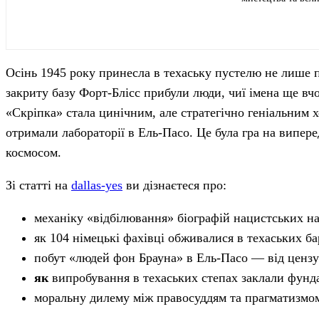
Осінь 1945 року принесла в техаську пустелю не лише п
закриту базу Форт-Блісс прибули люди, чиї імена ще вч
«Скріпка» стала цинічним, але стратегічно геніальним 
отримали лабораторії в Ель-Пасо. Це була гра на випер
космосом.
Зі статті на
dallas-yes
ви дізнаєтеся про:
механіку «відбілювання» біографій нацистських на
як 104 німецькі фахівці обживалися в техаських ба
побут «людей фон Брауна» в Ель-Пасо — від цензу
як
випробування в техаських степах заклали фунд
моральну дилему між правосуддям та прагматизмом