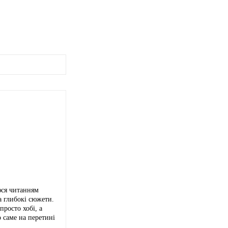
юся читанням
а глибокі сюжети.
росто хобі, а
 саме на перетині