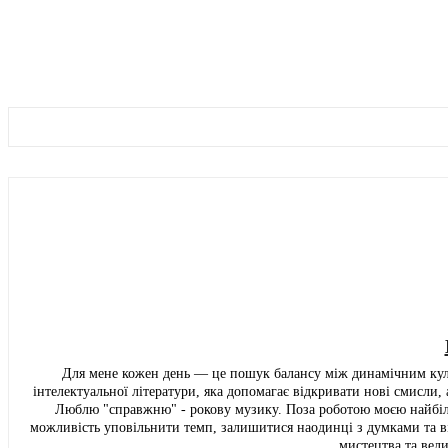
Для мене кожен день — це пошук балансу між динамічним ку
інтелектуальної літератури, яка допомагає відкривати нові смисли, 
Люблю "справжню" - рокову музику. Поза роботою моєю найбіль
можливість уповільнити темп, залишитися наодинці з думками та в
мистецтва та вел