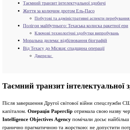
Таємний транзит інтелектуальної здобичі
Життя за колючим дротом Ель-Пасо
Побутові та адміністративні аспекти перебування
Полігон майбутнього: Техаська колиска ракетної ери
Ключові технологічні здобутки випробувань
Моральна дилема: відбілювання біографій
Від Техасу до Місяця: спадщина операції
Джерела:
Таємний транзит інтелектуальної з
Після завершення Другої світової війни спецслужби СШ
капіталом.
Операція Paperclip
отримала свою назву чер
Intelligence Objectives Agency
помічали досьє найбільш 
гранично прагматичною та жорсткою: не допустити пот