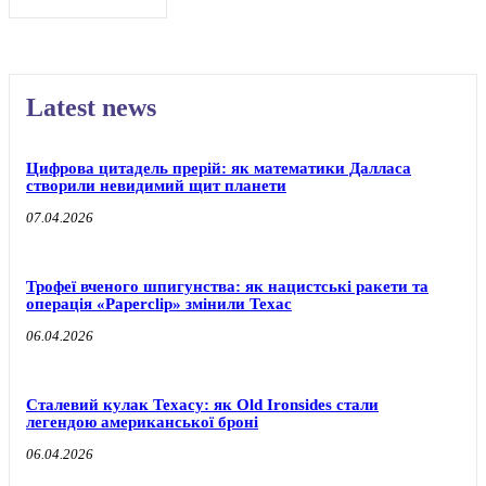
Latest news
Цифрова цитадель прерій: як математики Далласа
створили невидимий щит планети
07.04.2026
Трофеї вченого шпигунства: як нацистські ракети та
операція «Paperclip» змінили Техас
06.04.2026
Сталевий кулак Техасу: як Old Ironsides стали
легендою американської броні
06.04.2026