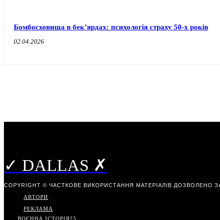
Бомбосховища в бек’ярдах: психологія страху 50-х років
02.04.2026
✓ DALLAS ✗
COPYRIGHT © ЧАСТКОВЕ ВИКОРИСТАННЯ МАТЕРІАЛІВ ДОЗВОЛЕНО З
АВТОРИ
РЕКЛАМА
ВОЄННА ІСТОРІЯ
25