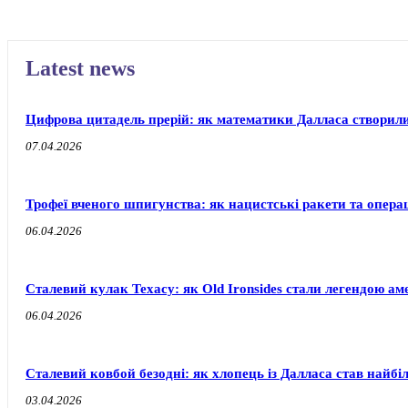
Latest news
Цифрова цитадель прерій: як математики Далласа створи
07.04.2026
Трофеї вченого шпигунства: як нацистські ракети та операц
06.04.2026
Сталевий кулак Техасу: як Old Ironsides стали легендою ам
06.04.2026
Сталевий ковбой безодні: як хлопець із Далласа став най
03.04.2026