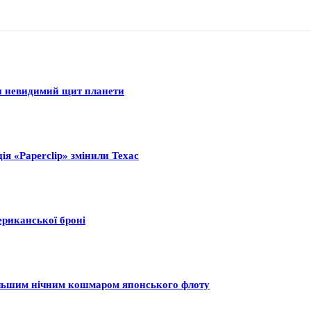
ли невидимий щит планети
ія «Paperclip» змінили Техас
ериканської броні
більшим нічним кошмаром японського флоту