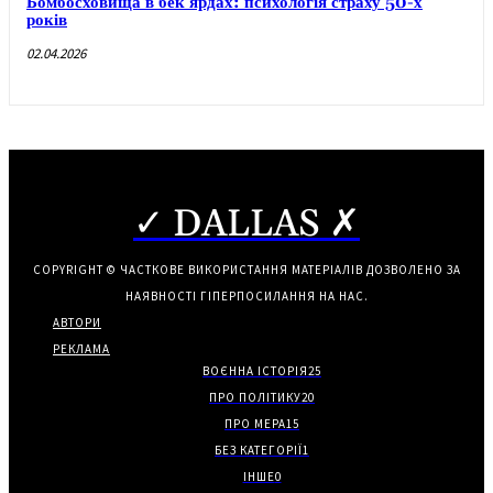
Бомбосховища в бек’ярдах: психологія страху 50-х
років
02.04.2026
✓ DALLAS ✗
COPYRIGHT © ЧАСТКОВЕ ВИКОРИСТАННЯ МАТЕРІАЛІВ ДОЗВОЛЕНО ЗА
НАЯВНОСТІ ГІПЕРПОСИЛАННЯ НА НАС.
АВТОРИ
РЕКЛАМА
ВОЄННА ІСТОРІЯ
25
ПРО ПОЛІТИКУ
20
ПРО МЕРА
15
БЕЗ КАТЕГОРІЇ
1
ІНШЕ
0