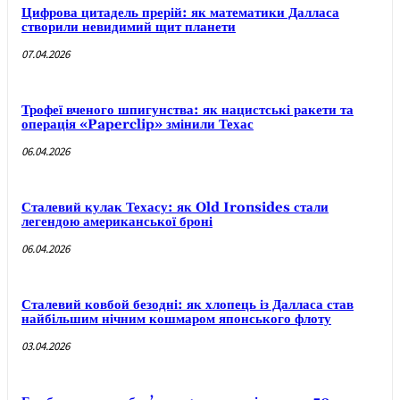
Цифрова цитадель прерій: як математики Далласа
створили невидимий щит планети
07.04.2026
Трофеї вченого шпигунства: як нацистські ракети та
операція «Paperclip» змінили Техас
06.04.2026
Сталевий кулак Техасу: як Old Ironsides стали
легендою американської броні
06.04.2026
Сталевий ковбой безодні: як хлопець із Далласа став
найбільшим нічним кошмаром японського флоту
03.04.2026