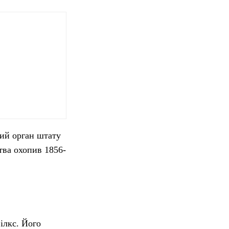
чий орган штату
тва охопив 1856-
ілкс. Його