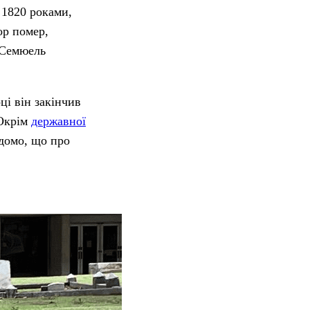
 1820 роками,
ор помер,
і Семюель
ці він закінчив
 Окрім
державної
ідомо, що про