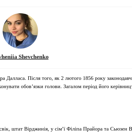
vheniia Shevchenko
а Далласа. Після того, як 2 лютого 1856 року законодав
конувати обов’язки голови. Загалом період його керівниц
вік, штат Вірджинія, у сім’ї Філіпа Прайора та Сьюзен В