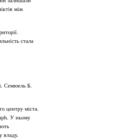
вони залишали
ліктів між
риторії.
льність стала
і. Семюель Б.
го центру міста.
aph. У ньому
ають
у владу.