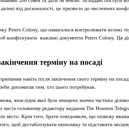
ринаймні 200 сімей та дати їм землю. За надані послуги 
и далекі від досконалості, це призвело до численних конф
ику Peters Colony, що намагалися контролювати великі те
б конфіскувати важливі документи Peters Colony. Ця дія
закінчення терміну на посаді
рипинив навіть після закінчення свого терміну на посад
треби допомагав тим, хто цього потребував.
жежа, внаслідок якої була знищена значна частина ділово
 листа головному редактору видання The Houston Telegr
ло місто. Крім того, брати повідомили, що пожежу вваж
го, щоб дестабілізувати економіку та підставити місцев