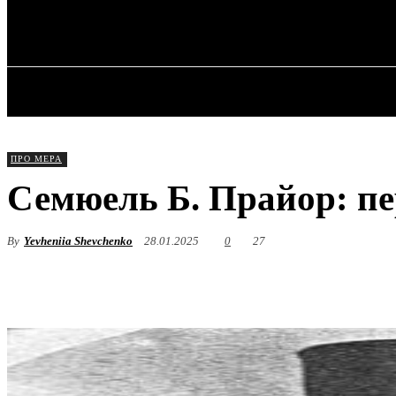
✓ DALLAS ✗
Субота, 8 Серпня, 2026
ГОЛОВНА
ПРО МЕРА
Семюель Б. Прайор: пе
By
Yevheniia Shevchenko
28.01.2025
0
27