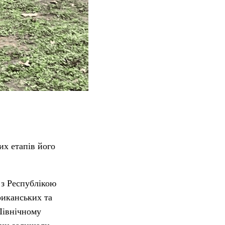
их етапів його
 з Республікою
риканських та
Північному