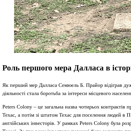
Роль першого мера Далласа в історі
Як перший мер Далласа Семюель Б. Прайор відіграв дуж
діяльності стала боротьба за інтереси місцевого населенн
Peters Colony – це загальна назва чотирьох контрактів 
Техас, а потім зі штатом Техас для поселення людей в 
англійських інвесторів. У рамках Peters Colony була р