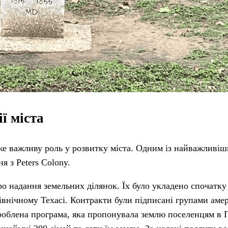
ї міста
е важливу роль у розвитку міста. Одним із найважливіш
я з Peters Colony.
про надання земельних ділянок. Їх було укладено спочатку
Північному Техасі. Контракти були підписані групами аме
озроблена програма, яка пропонувала землю поселенцям в 