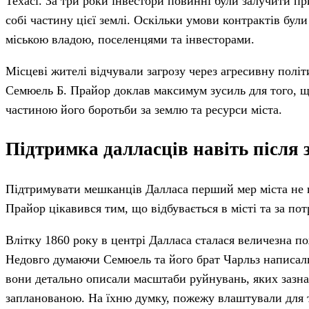
Техасі. За три роки інвестори повинні були залучити п
собі частину цієї землі. Оскільки умови контрактів бул
міською владою, поселенцями та інвесторами.
Місцеві жителі відчували загрозу через агресивну політ
Семюель Б. Прайор доклав максимум зусиль для того, що
частиною його боротьби за землю та ресурси міста.
Підтримка далласців навіть після 
Підтримувати мешканців Далласа перший мер міста не п
Прайор цікавився тим, що відбувається в місті та за по
Влітку 1860 року в центрі Далласа сталася величезна по
Недовго думаючи Семюель та його брат Чарльз написали
вони детально описали масштаби руйнувань, яких зазна
запланованою. На їхню думку, пожежу влаштували для то