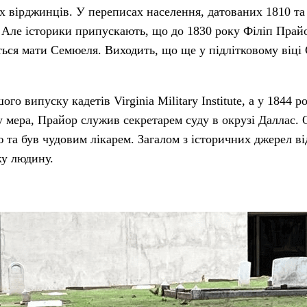
 вірджинців. У переписах населення, датованих 1810 та
а. Але історики припускають, що до 1830 року Філіп Прай
ується мати Семюеля. Виходить, що ще у підлітковому віц
 випуску кадетів Virginia Military Institute, а у 1844 ро
у мера, Прайор служив секретарем суду в окрузі Даллас.
та був чудовим лікарем. Загалом з історичних джерел в
жу людину.