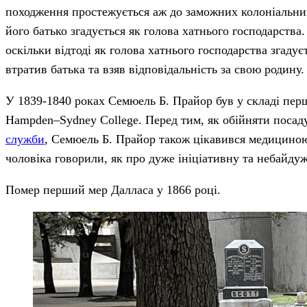
походження простежується аж до заможних колоніальних
його батько згадується як голова хатнього господарств
оскільки відтоді як голова хатнього господарства згад
втратив батька та взяв відповідальність за свою родину.
У 1839-1840 роках Семюель Б. Прайор був у складі першого
Hampden–Sydney College. Перед тим, як обійняти посад
служби
, Семюель Б. Прайор також цікавився медициною 
чоловіка говорили, як про дуже ініціативну та небайду
Помер перший мер Далласа у 1866 році.