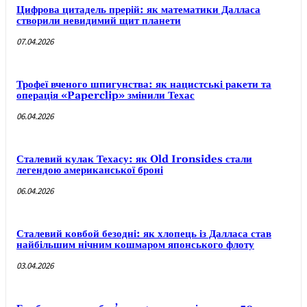
Цифрова цитадель прерій: як математики Далласа
створили невидимий щит планети
07.04.2026
Трофеї вченого шпигунства: як нацистські ракети та
операція «Paperclip» змінили Техас
06.04.2026
Сталевий кулак Техасу: як Old Ironsides стали
легендою американської броні
06.04.2026
Сталевий ковбой безодні: як хлопець із Далласа став
найбільшим нічним кошмаром японського флоту
03.04.2026