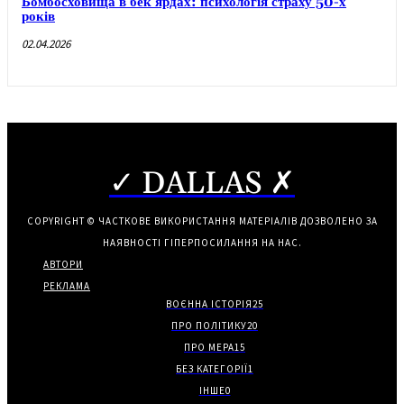
Бомбосховища в бек’ярдах: психологія страху 50-х
років
02.04.2026
✓ DALLAS ✗
COPYRIGHT © ЧАСТКОВЕ ВИКОРИСТАННЯ МАТЕРІАЛІВ ДОЗВОЛЕНО ЗА
НАЯВНОСТІ ГІПЕРПОСИЛАННЯ НА НАС.
АВТОРИ
РЕКЛАМА
ВОЄННА ІСТОРІЯ
25
ПРО ПОЛІТИКУ
20
ПРО МЕРА
15
БЕЗ КАТЕГОРІЇ
1
ІНШЕ
0