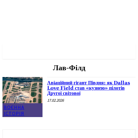
✓ DALLAS ✗
Лав-Філд
Авіаційний гігант Півдня: як Dallas
Love Field став «кузнею» пілотів
Другої світової
17.02.2026
ВОЄННА
ІСТОРІЯ