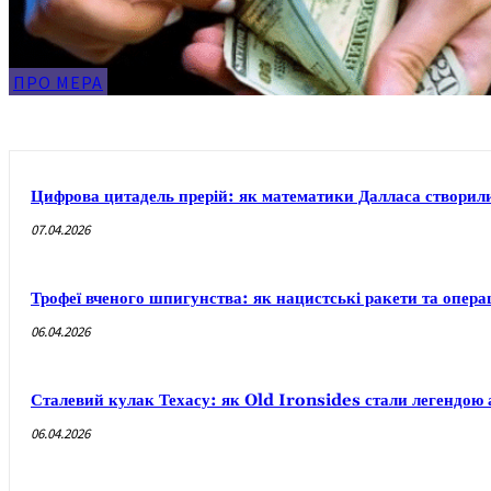
ПРО МЕРА
Цифрова цитадель прерій: як математики Далласа створи
07.04.2026
Трофеї вченого шпигунства: як нацистські ракети та опера
06.04.2026
Сталевий кулак Техасу: як Old Ironsides стали легендою 
06.04.2026