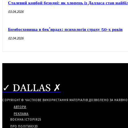
Сталевий ковбой безодні: як хлопець із Далласа став най
03.04.2026
Бомбосховища в бек’ярдах: психологія страху 50-х років
02.04.2026
✓ DALLAS ✗
COPYRIGHT © ЧАСТКОВЕ ВИКОРИСТАННЯ МАТЕРІАЛІВ ДОЗВОЛЕНО ЗА НАЯВНО
АВТОРИ
РЕКЛАМА
ВОЄННА ІСТОРІЯ
25
ПРО ПОЛІТИКУ
20