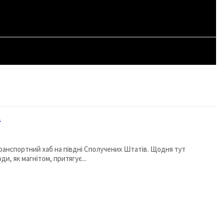
СТАТТІ
і
транспортний хаб на півдні Сполучених Штатів. Щодня тут
и, як магнітом, притягує...