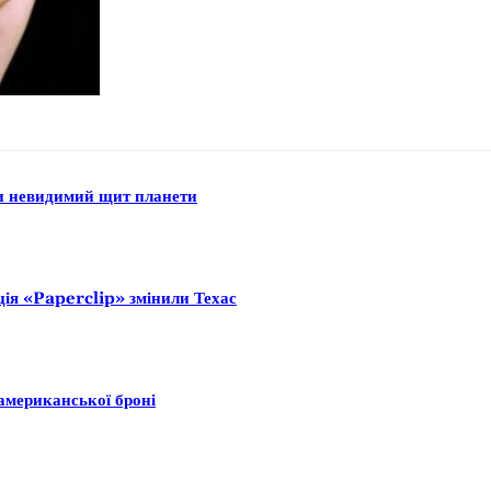
ли невидимий щит планети
ція «Paperclip» змінили Техас
американської броні