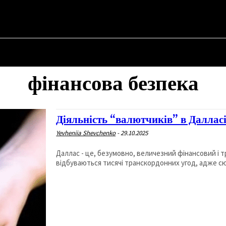
НА
ПРО ПОЛІТИКУ
ПРО МЕРА
ВОЄННА ІСТОРІЯ
фінансова безпека
Діяльність “валютчиків” в Даллас
Yevheniia Shevchenko
-
29.10.2025
Даллас - це, безумовно, величезний фінансовий і 
відбуваються тисячі транскордонних угод, адже сюд