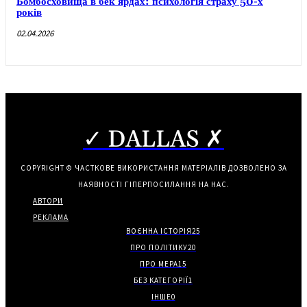
Бомбосховища в бек’ярдах: психологія страху 50-х
років
02.04.2026
✓ DALLAS ✗
COPYRIGHT © ЧАСТКОВЕ ВИКОРИСТАННЯ МАТЕРІАЛІВ ДОЗВОЛЕНО ЗА
НАЯВНОСТІ ГІПЕРПОСИЛАННЯ НА НАС.
АВТОРИ
РЕКЛАМА
ВОЄННА ІСТОРІЯ
25
ПРО ПОЛІТИКУ
20
ПРО МЕРА
15
БЕЗ КАТЕГОРІЇ
1
ІНШЕ
0