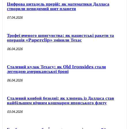
Цифрова цитадель прерій: як математики Далласа
створили невидимий щит планети
07.04.2026
Трофеї вченого шпигунства: як нацистські ракети та
операція «Paperclip» змінили Техас
06.04.2026
Сталевий кулак Техасу: як Old Ironsides стали
легендою американської броні
06.04.2026
Сталевий ковбой безодні: як хлопець із Далласа став
найбільшим нічним кошмаром японського флоту
03.04.2026