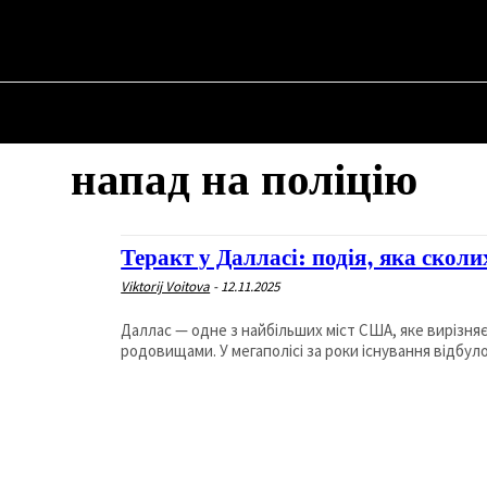
НА
ПРО ПОЛІТИКУ
ПРО МЕРА
ВОЄННА ІСТОРІЯ
напад на поліцію
Теракт у Далласі: подія, яка скол
Viktorij Voitova
-
12.11.2025
Даллас — одне з найбільших міст США, яке вирізн
родовищами. У мегаполісі за роки існування відбуло