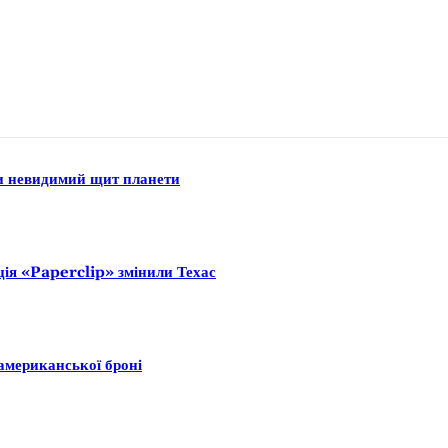
ли невидимий щит планети
ція «Paperclip» змінили Техас
американської броні