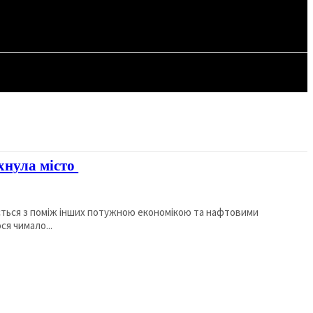
СТАТТІ
ихнула місто
яється з поміж інших потужною економікою та нафтовими
ся чимало...