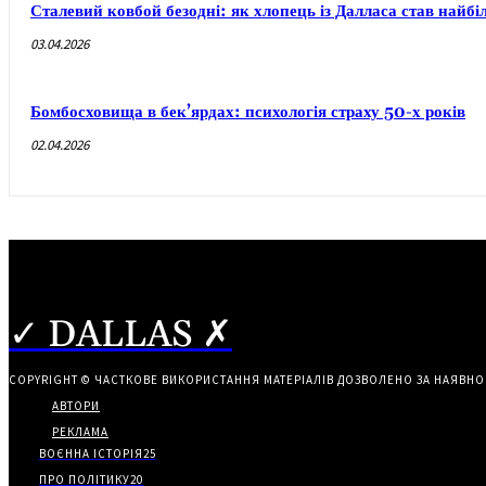
Сталевий ковбой безодні: як хлопець із Далласа став най
03.04.2026
Бомбосховища в бек’ярдах: психологія страху 50-х років
02.04.2026
✓ DALLAS ✗
COPYRIGHT © ЧАСТКОВЕ ВИКОРИСТАННЯ МАТЕРІАЛІВ ДОЗВОЛЕНО ЗА НАЯВНО
АВТОРИ
РЕКЛАМА
ВОЄННА ІСТОРІЯ
25
ПРО ПОЛІТИКУ
20