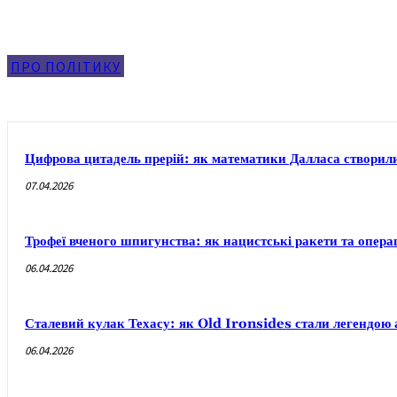
ПРО ПОЛІТИКУ
Цифрова цитадель прерій: як математики Далласа створи
07.04.2026
Трофеї вченого шпигунства: як нацистські ракети та опера
06.04.2026
Сталевий кулак Техасу: як Old Ironsides стали легендою 
06.04.2026