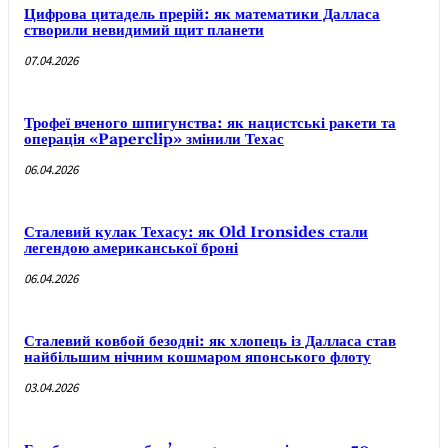
Цифрова цитадель прерій: як математики Далласа
створили невидимий щит планети
07.04.2026
Трофеї вченого шпигунства: як нацистські ракети та
операція «Paperclip» змінили Техас
06.04.2026
Сталевий кулак Техасу: як Old Ironsides стали
легендою американської броні
06.04.2026
Сталевий ковбой безодні: як хлопець із Далласа став
найбільшим нічним кошмаром японського флоту
03.04.2026