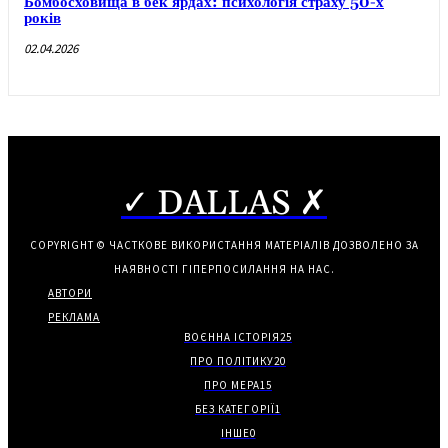
Бомбосховища в бек’ярдах: психологія страху 50-х
років
02.04.2026
✓ DALLAS ✗
COPYRIGHT © ЧАСТКОВЕ ВИКОРИСТАННЯ МАТЕРІАЛІВ ДОЗВОЛЕНО ЗА
НАЯВНОСТІ ГІПЕРПОСИЛАННЯ НА НАС.
АВТОРИ
РЕКЛАМА
ВОЄННА ІСТОРІЯ
25
ПРО ПОЛІТИКУ
20
ПРО МЕРА
15
БЕЗ КАТЕГОРІЇ
1
ІНШЕ
0