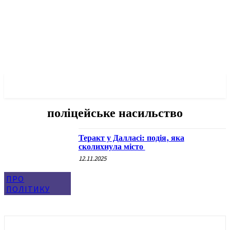
✓ DALLAS ✗
поліцейське насильство
Теракт у Далласі: подія, яка
сколихнула місто
12.11.2025
ПРО
ПОЛІТИКУ