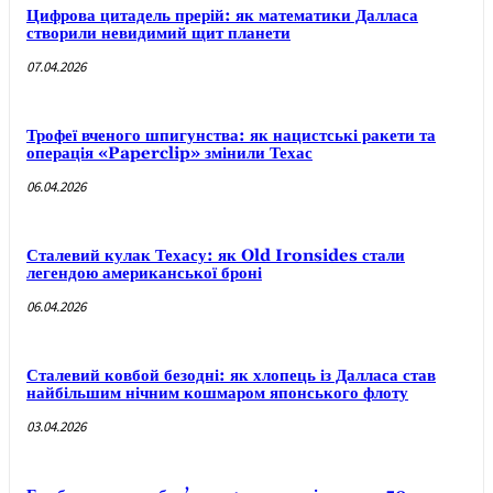
Цифрова цитадель прерій: як математики Далласа
створили невидимий щит планети
07.04.2026
Трофеї вченого шпигунства: як нацистські ракети та
операція «Paperclip» змінили Техас
06.04.2026
Сталевий кулак Техасу: як Old Ironsides стали
легендою американської броні
06.04.2026
Сталевий ковбой безодні: як хлопець із Далласа став
найбільшим нічним кошмаром японського флоту
03.04.2026