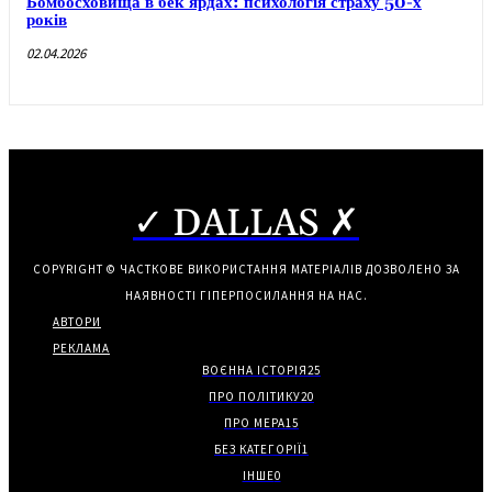
Бомбосховища в бек’ярдах: психологія страху 50-х
років
02.04.2026
✓ DALLAS ✗
COPYRIGHT © ЧАСТКОВЕ ВИКОРИСТАННЯ МАТЕРІАЛІВ ДОЗВОЛЕНО ЗА
НАЯВНОСТІ ГІПЕРПОСИЛАННЯ НА НАС.
АВТОРИ
РЕКЛАМА
ВОЄННА ІСТОРІЯ
25
ПРО ПОЛІТИКУ
20
ПРО МЕРА
15
БЕЗ КАТЕГОРІЇ
1
ІНШЕ
0