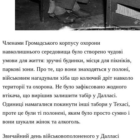
Членами Громадського корпусу охорони
навколишнього середовища було створено чудові
умови для життя: зручні будинки, місця для пікніків,
паркові зони. Про те, що вони знаходяться у полоні,
військовим нагадували хіба що колючий дріт навколо
території та охорона. Не було зафіксовано жодного
втікача, що вирішив залишити табір у Далласі.
Одиниці намагалися покинути інші табори у Техасі,
проте це були ті полонені, яким було просто сумно і
вони шукали жінок та алкоголь.
Звичайний день військовополоненого у Далласі