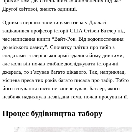
прихистком для сотень військовополонених під час
Другої світової, знають одиниці.
Одним з перших таємницями озера у Далласі
зацікавився професор історії США Стівен Батлер під
час написання книги “Вайт-Рок. Від водопостачання
до міського оазису”. Спочатку плітки про табір з
солдатами гітлерівської армії здалися йому дивними,
але коли він почав глибше досліджувати історичні
джерела, то з’ясував багато цікавого. Так, наприклад,
місцева преса тих років багато писала про табір. Тобто
його існування ніхто не заперечував. Батлер, якого
неабияк надихнула незвідана тема, почав просувати її.
Процес будівництва табору