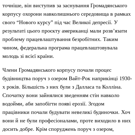
точніше, він виступив за заснування Громадянського
корпусу охорони навколишнього середовища в рамках
свого “Нового курсу” під час Великої депресії. У
результаті цього проєкту американці мали розв’язати
проблему працевлаштування безробітних. Таким
чином, федеральна програма працевлаштовувала
молодь зі всієї країни.
Члени Громадянського корпусу почали процес
будівництва поруч з озером Вайт-Рок наприкінці 1930-
х років. Більшість з них були з Далласа та Колліна.
Спочатку вони зайнялися зведенням стін навколо
водойми, аби запобігти появі ерозії. Згодом
працівники почали будувати невеликі будиночки. Хоч
вони й не були професіоналами, проте виходило в них
досить добре. Крім споруджень поруч з озером,