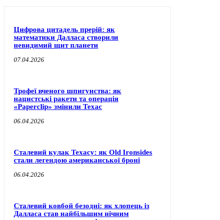
Цифрова цитадель прерій: як
математики Далласа створили
невидимий щит планети
07.04.2026
Трофеї вченого шпигунства: як
нацистські ракети та операція
«Paperclip» змінили Техас
06.04.2026
Сталевий кулак Техасу: як Old Ironsides
стали легендою американської броні
06.04.2026
Сталевий ковбой безодні: як хлопець із
Далласа став найбільшим нічним