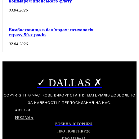
кошмаром японського флоту
03.04.2026
Бомбосховища в бек’ярдах: психологія
страху 50-х років
02.04.2026
✓ DALLAS ✗
COPYRIGHT © ЧАСТКОВЕ ВИКОРИСТАННЯ МАТЕРІАЛІВ ДОЗВОЛЕНО
ЗА НАЯВНОСТІ ГІПЕРПОСИЛАННЯ НА НАС.
АВТОРИ
РЕКЛАМА
ВОЄННА ІСТОРІЯ
25
ПРО ПОЛІТИКУ
20
ПРО МЕРА
15