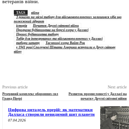
ветеранів війни.
TAGS
війна
З роками на місці табору для військовополонених залишився хіба що
пожежний гідрант
історія
Початок Другої світової війни
Програма будівництва на березі озера у Далласі
Процес будівництва табору
Табір для інтегрованих та військовополонених у Далласі
табори штату
Таємниці озера Вайт-Рок
у 1941 році Сполучені Штати Америки вступили в Другу світову
війну
Previous article
Next article
Резервний комплекс оборонних сил
Розвиток промисловості у Далласі на
Гранд-Прері
початку Другої світової війни
Цифрова цитадель прерій: як математики
Далласа створили невидимий щит планети
07.04.2026