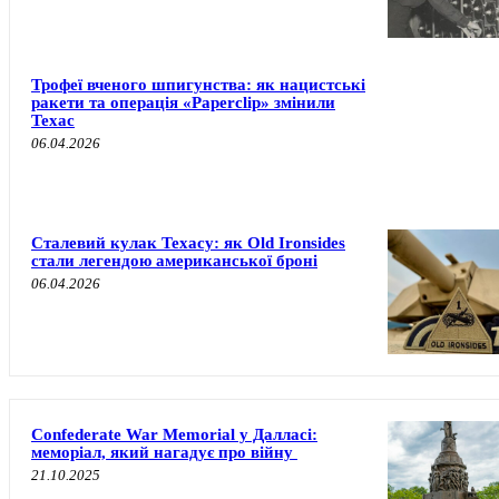
Трофеї вченого шпигунства: як нацистські
ракети та операція «Paperclip» змінили
Техас
06.04.2026
Сталевий кулак Техасу: як Old Ironsides
стали легендою американської броні
06.04.2026
Confederate War Memorial у Далласі:
меморіал, який нагадує про війну
21.10.2025