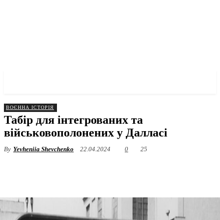
✓ DALLAS ✗
ВОЄННА ІСТОРІЯ
Табір для інтегрованих та
військовополонених у Далласі
By
Yevheniia Shevchenko
22.04.2024
0
25