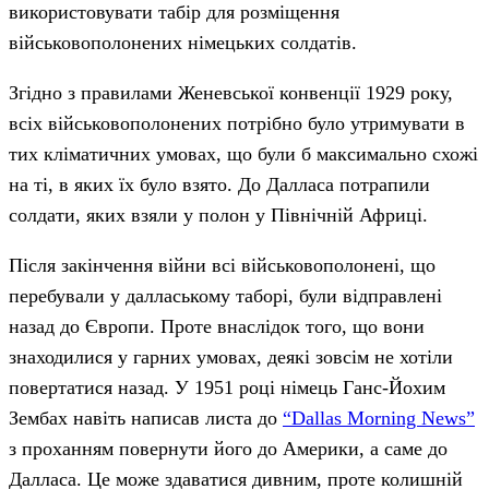
використовувати табір для розміщення
військовополонених німецьких солдатів.
Згідно з правилами Женевської конвенції 1929 року,
всіх військовополонених потрібно було утримувати в
тих кліматичних умовах, що були б максимально схожі
на ті, в яких їх було взято. До Далласа потрапили
солдати, яких взяли у полон у Північній Африці.
Після закінчення війни всі військовополонені, що
перебували у даллаському таборі, були відправлені
назад до Європи. Проте внаслідок того, що вони
знаходилися у гарних умовах, деякі зовсім не хотіли
повертатися назад. У 1951 році німець Ганс-Йохим
Зембах навіть написав листа до
“Dallas Morning News”
з проханням повернути його до Америки, а саме до
Далласа. Це може здаватися дивним, проте колишній